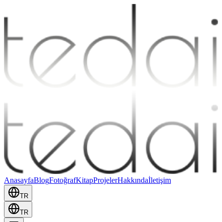
Anasayfa
Blog
Fotoğraf
Kitap
Projeler
Hakkında
İletişim
TR
TR